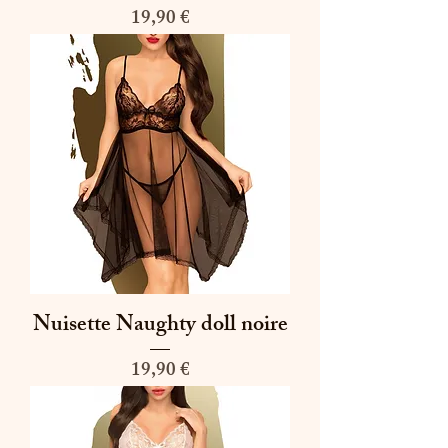
Prix
19,90 €
Nuisette Naughty doll noire
Prix
19,90 €