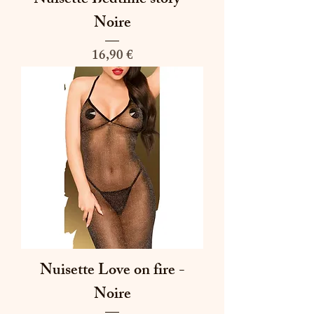
Nuisette Bedtime story -
Noire
Prix
16,90 €
Nuisette Love on fire -
Noire