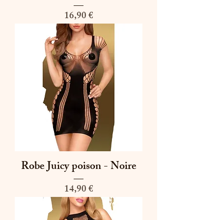
Prix
16,90 €
Robe Juicy poison - Noire
Prix
14,90 €