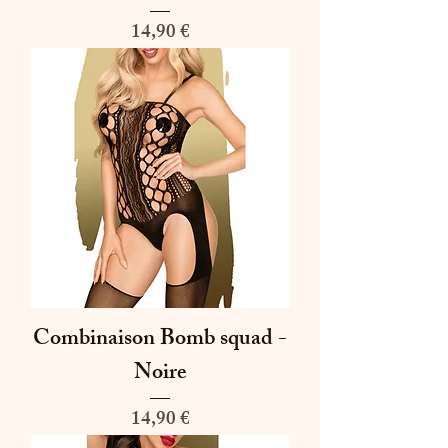
Prix
14,90 €
Combinaison Bomb squad -
Noire
Prix
14,90 €