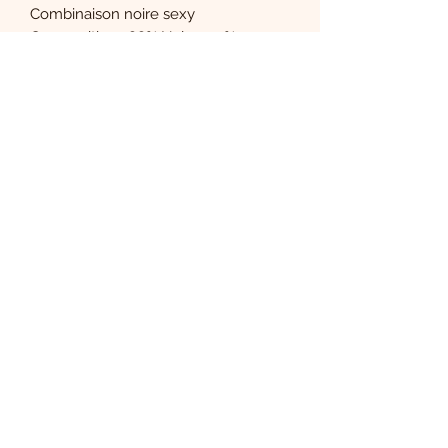
Combinaison noire sexy
Composition :
88% Nylon, 12%
Élasthanne
(cache-tétons non inclus)
Le Boudoir de Carla
S'abonner
Sign Up
CGV