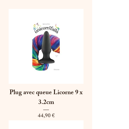
Plug avec queue Licorne 9 x
3.2cm
Prix
44,90 €