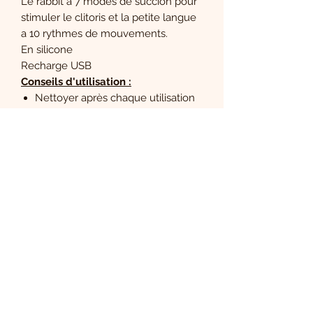
Le rabbit a 7 modes de succion pour
stimuler le clitoris et la petite langue
a 10 rythmes de mouvements.
En silicone
Recharge USB
Conseils d'utilisation :
Nettoyer après chaque utilisation
Utiliser un lubrifiant à base d'eau
Conserver dans un endroit propre
et à l'abri de la chaleur
Éviter le contact prolongé avec un
autre objet
Le Boudoir de Carla
S'abonner