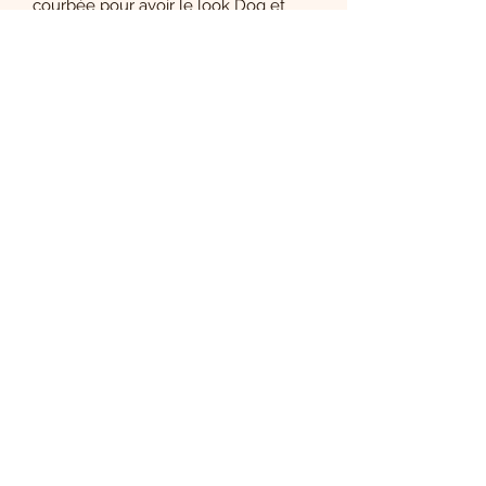
courbée pour avoir le look Dog et
bien kiffer les plans Dogtraining par
exemple
Le Boudoir de Carla
S'abonner
Sign Up
CGV