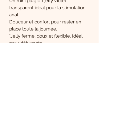
Un mini plug en jelly Violet
transparent idéal pour la stimulation
anal.
Douceur et confort pour rester en
place toute la journée.
°Jelly ferme, doux et flexible. Idéal
pour débutants.
°Matière PVC Waterproof.
°Taille : 5cm pénétrant X 2.5 cm au
plus large.
Le Boudoir de Carla
S'abonner