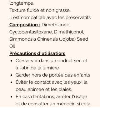
longtemps.
Texture fluide et non grasse.
Il est compatible avec les préservatifs
Composition :
Dimethicone,
Cyclopentasiloxane, Dimethiconol,
Simmondsia Chinensis (Jojoba) Seed
Oil
Précautions d'utilisation:
Conserver dans un endroit sec et
à l'abri de la lumière
Garder hors de portée des enfants
Éviter le contact avec les yeux, la
peau abimée et les plaies.
En cas d'irritations, arrêter l'usage
et de consulter un médecin si cela
persiste
Tester sur une petite surface. En
cas de rougeurs, allergies ou
gênes, ne pas utiliser
Ce lubrifiant n'est pas un