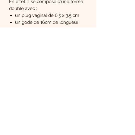
En effet, il se compose d'une forme
double avec :
un plug vaginal de 6.5 x 3.5 cm
un gode de 16cm de longueur
insérable et de 3.7cm de largeur
(4cm sur le gland).
La structure est flexible.
En silicone
Le Boudoir de Carla
S'abonner
Sign Up