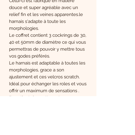
Celui-ci est fabriqué en matière
douce et super agréable avec un
relief fin et les veines apparentes.le
harnais s'adapte à toute les
morphologies.
Le coffret contient 3 cockrings de 30,
40 et 50mm de diamètre ce qui vous
permettras de pouvoir y mettre tous
vos godes préférés.
Le harnais est adaptable à toutes les
morphologies, grace a son
ajustement et ces velcros scratch.
Idéal pour échanger les roles et vous
offrir un maximum de sensations .
Il contient des nettoyants pour
assurer l'entretien du dildo.
Réalisé sans phtalate ni latex. Gode
non creux.
Dimension:
- longueur 20.3 cm