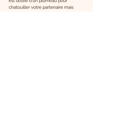
est dotée d'un plumeau pour
chatouiller votre partenaire mais
également une tapette pour lui
montrer que s'est bien vous le maître.
Fabriquée en vinyle verni.
Le Boudoir de Carla
S'abonner
Sign Up