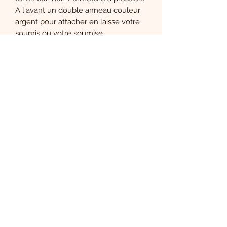
A l'avant un double anneau couleur
argent pour attacher en laisse votre
soumis ou votre soumise.
Longueur Totale 400 mm
Largeur 20 mm
Le Boudoir de Carla
S'abonner
Sign Up