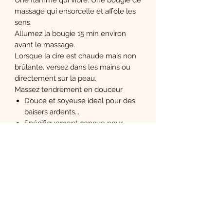
massage qui ensorcelle et affole les
sens.
Allumez la bougie 15 min environ
avant le massage.
Lorsque la cire est chaude mais non
brûlante, versez dans les mains ou
directement sur la peau.
Massez tendrement en douceur
Douce et soyeuse ideal pour des
baisers ardents...
Spécifiquement conçue pour
fondre et étaler sur le corps
Cire chaude à la température du
corps, onctueuse et parfumée.
Pot de 80 g
Marque : Plaisirs secret
Non Comestible