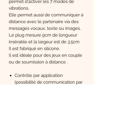
permet d'activer les 7 modes de
vibrations.
Elle permet aussi de communiquer à
distance avec le partenaire via des
messages vocaux, texte ou images.
Le plug mesure 9cm de longueur
insérable et la largeur est de 3.5cm
Il est fabriqué en silicone.
Il est idéale pour des jeux en couple
ou de soumission à distance .
Contrôle par application
(possibilité de communication par
messages vocaux, chat et images)
7 modes de vibrations
Recharge par UBS (Batterie
Lithium
Autonomie 120min
Temps de charge 60min
Poids 88 grammes