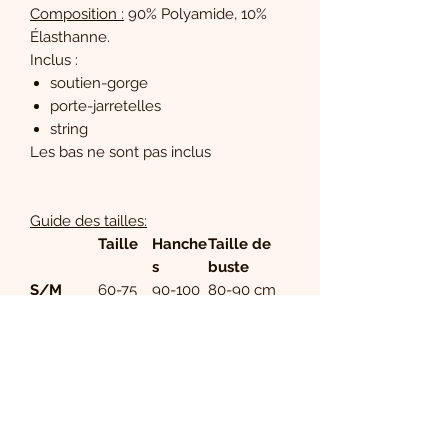
Composition :
90% Polyamide, 10%
Élasthanne.
Inclus :
soutien-gorge
porte-jarretelles
string
Les bas ne sont pas inclus
Guide des tailles:
Taille
Hanche
Taille de
s
buste
S/M
60-75
90-100
80-90 cm
cm
cm
L/XL
75-90
100-110
90-100 cm
cm
cm
XXL
90-100
110-120
100-115 cm
cm
cm
Taille
60-83
90-105
80-95 cm