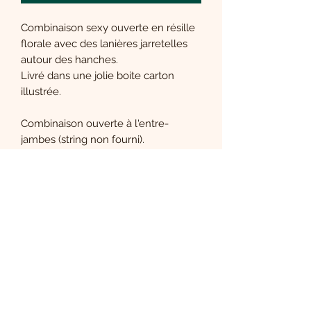
Combinaison sexy ouverte en résille
florale avec des lanières jarretelles
autour des hanches.
Livré dans une jolie boite carton
illustrée.
Combinaison ouverte à l'entre-
jambes (string non fourni).
Taille unique :
convient de S à XL (36
à 42).
Couleur :
noir
Composition :
92% nylon, 8%
spandex.
Marque :
Le Désir